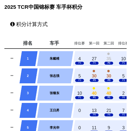
2025 TCR中国锦标赛 车手杯积分
积分计算方式
排名
车手
排位赛
第一回
第二回
排位赛
4
27
35
10
1
朱戴维
5
30
30
5
2
张志强
10
40
40
2
3
张臻东
0
13
21
7
4
王日昇
0
11
9
3
5
李光华