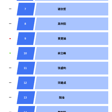
7
谢欣哲
8
高华阳
9
黄楚涵
10
林立峰
11
张盛钧
12
宋建成
13
陆淦