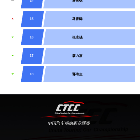
14
黎智聪
15
马青骅
16
张志强
17
廖力嘉
18
郭海生