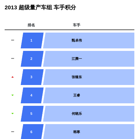
2013 超级量产车组 车手积分
排名
车手
车
1
甄卓伟
2
江腾一
3
张臻东
4
王睿
5
何晓乐
6
韩寒