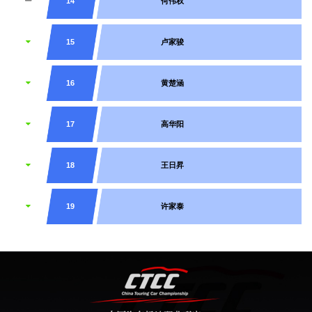
14
何伟权
15
卢家骏
16
黄楚涵
17
高华阳
18
王日昇
19
许家泰