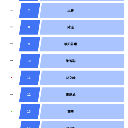
7
王睿
8
陆淦
9
欧阳若曦
10
黎智聪
11
林立峰
12
宋建成
13
韩寒