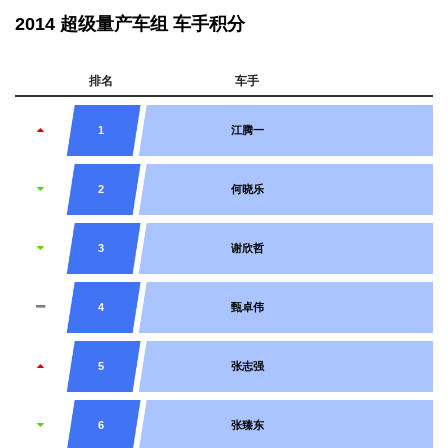
2014 超级量产车组 车手积分
排名
车手
车
1
江腾一
2
何晓乐
3
谢欣哲
4
甄卓伟
5
张志强
6
张臻东