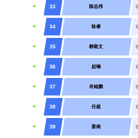
33
陈志伟
34
耿睿
35
赖敬文
36
赵镝
37
肖鲲鹏
38
任超
39
姜南