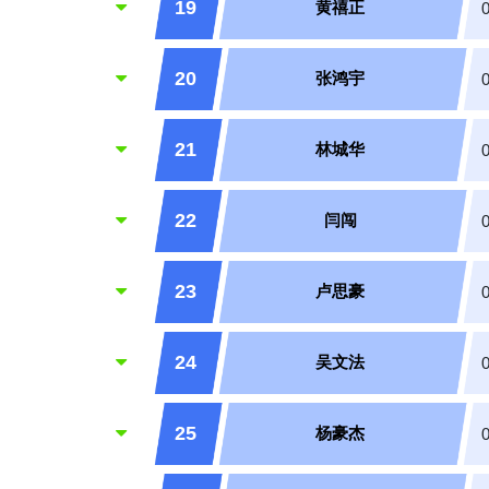
19
黄禧正
20
张鸿宇
21
林城华
22
闫闯
23
卢思豪
24
吴文法
25
杨豪杰