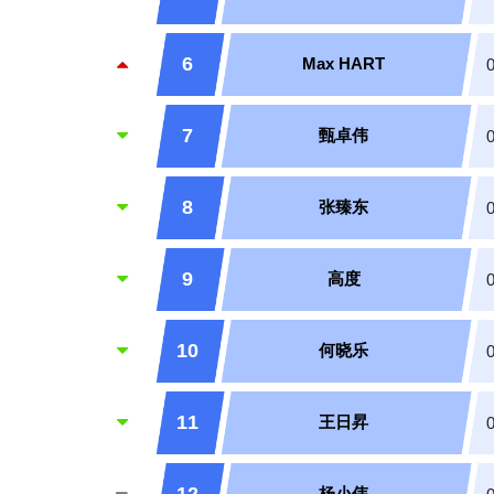
6
Max HART
7
甄卓伟
8
张臻东
9
高度
10
何晓乐
11
王日昇
杨小伟