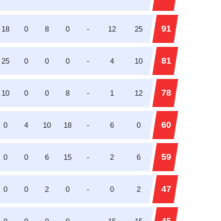
91
18
0
8
0
-
12
25
81
25
0
0
0
-
4
10
78
10
0
0
8
-
1
12
60
0
4
10
18
-
6
0
59
0
0
6
15
-
2
6
47
0
0
2
0
-
0
2