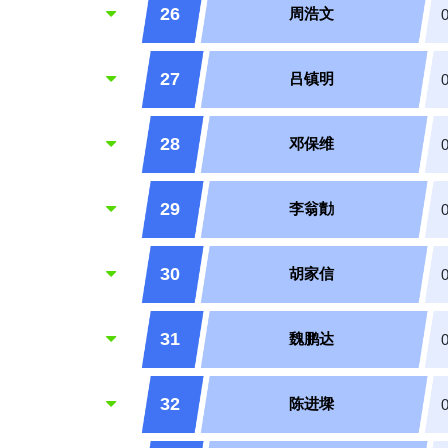
26
周浩文
27
吕镇明
28
邓保维
29
李翁勣
30
胡家信
31
魏鹏达
32
陈进墚