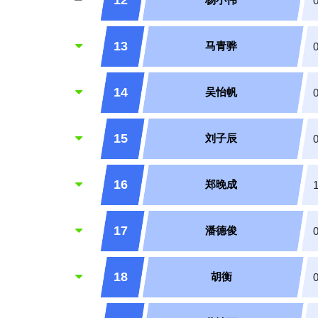
12
13
马青骅
14
吴怡帆
15
刘子辰
16
郑晚成
17
潘德俊
18
胡衡