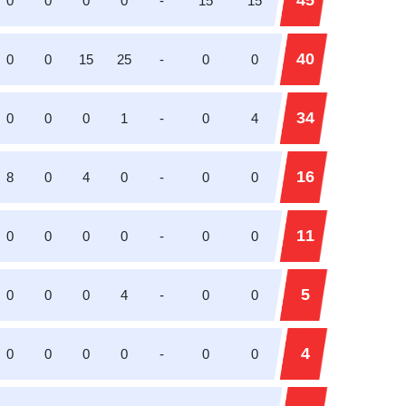
45
0
0
0
0
-
15
15
40
0
0
15
25
-
0
0
34
0
0
0
1
-
0
4
16
8
0
4
0
-
0
0
11
0
0
0
0
-
0
0
5
0
0
0
4
-
0
0
4
0
0
0
0
-
0
0