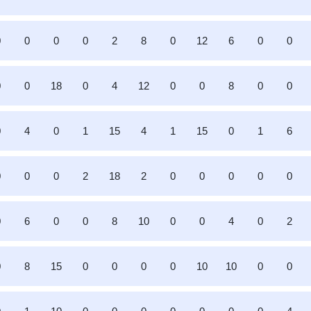
0
0
0
0
2
8
0
12
6
0
0
0
0
18
0
4
12
0
0
8
0
0
0
4
0
1
15
4
1
15
0
1
6
0
0
0
2
18
2
0
0
0
0
0
0
6
0
0
8
10
0
0
4
0
2
0
8
15
0
0
0
0
10
10
0
0