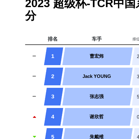
2023 超级杯-TCR中
分
排名
车手
排
1
曹宏炜
2
Jack YOUNG
3
张志强
4
谢欣哲
5
朱戴维