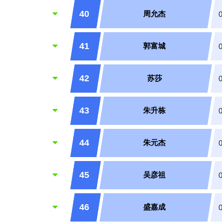
40
周允杰
41
郭富城
42
苏莎
43
朱升栋
44
朱元杰
45
吴彦祖
46
盛嘉成