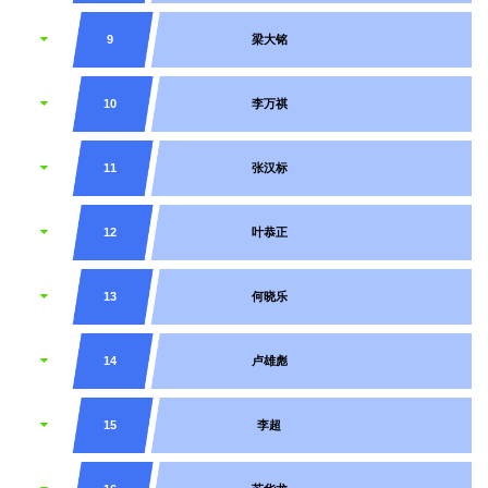
9
梁大铭
10
李万祺
11
张汉标
12
叶恭正
13
何晓乐
14
卢雄彪
15
李超