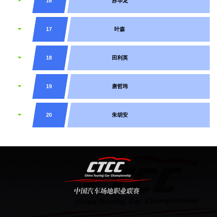
16
苏华龙
17
叶森
18
田利英
19
唐哲玮
20
朱胡安