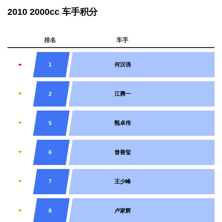
2010 2000cc 车手积分
排名
车手
车
1
何汉强
2
江腾一
5
甄卓伟
6
曾善玺
7
王少峰
8
卢家辉