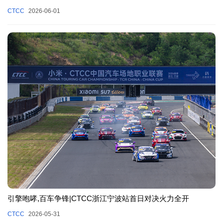
CTCC
2026-06-01
引擎咆哮,百车争锋|CTCC浙江宁波站首日对决火力全开
CTCC
2026-05-31