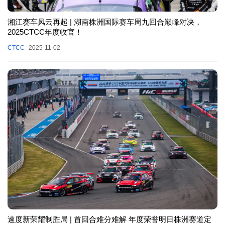
湘江赛车风云再起 | 湖南株洲国际赛车周九回合巅峰对决，
2025CTCC年度收官！
CTCC
2025-11-02
速度新荣耀制胜局 | 首回合难分难解 年度荣誉明日株洲赛道定