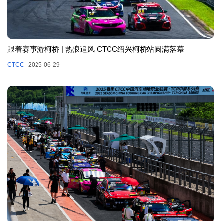
跟着赛事游柯桥 | 热浪追风 CTCC绍兴柯桥站圆满落幕
CTCC
2025-06-29