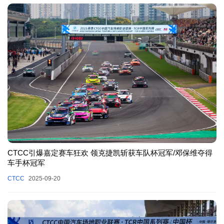
CTCC引爆嘉定赛车狂欢 领克捷凯斩获车队杯冠军/邓保维夺得
车手杯冠军
CTCC
2025-09-20