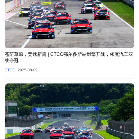
苍茫草原，竞速新篇 | CTCC鄂尔多斯站燃擎开战，领克汽车双
线夺冠
CTCC
2025-08-09