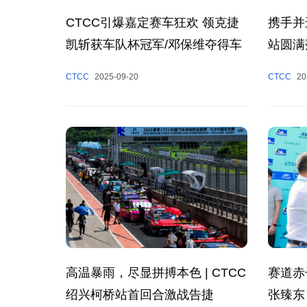
携手并
CTCC引爆嘉定赛车狂欢 领克捷
站圆满
凯斩获车队杯冠军/邓保维夺得车
手杯冠军
CTCC
20
CTCC
2025-09-20
高温暴雨，尽显拼搏本色 | CTCC
赛道赤
绍兴柯桥站首回合激战告捷
张臻东