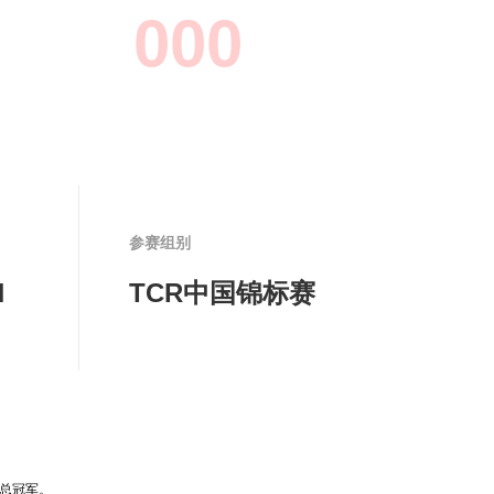
0
0
0
参赛组别
N
TCR中国锦标赛
度总冠军。