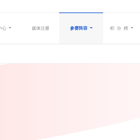
中心
媒体注册
参赛阵容
积 分 榜