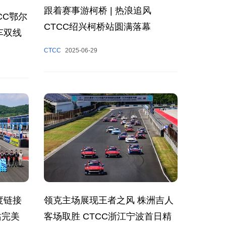
跟着赛事游柯桥 | 热浪追风
CC鄂尔
CTCC绍兴柯桥站圆满落幕
车双线
CTCC
2025-06-29
度链接
领克主场展现王者之风 株洲吉人
站完美
客场取胜 CTCC浙江宁波首日精