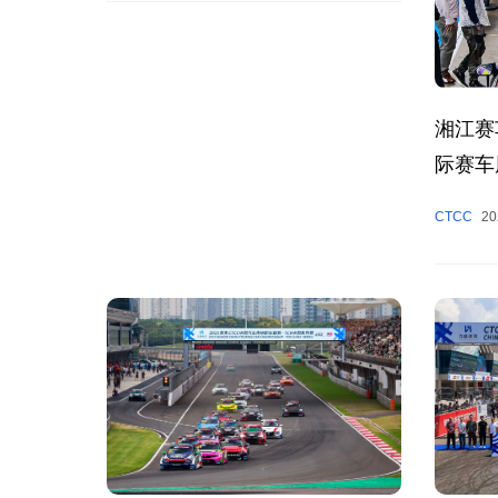
湘江赛
际赛车
2025
CTCC
20