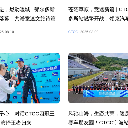
进，燃动暖城 | 鄂尔多斯
苍茫草原，竞速新篇 | CT
落幕，共谱竞速文旅诗篇
多斯站燃擎开战，领克汽
夺冠
25-08-10
CTCC
2025-08-09
风驰山海，生态共荣，速
子心：对话CTCC四冠王
赛车朋友圈！CTCC宁波
 演绎王者归来