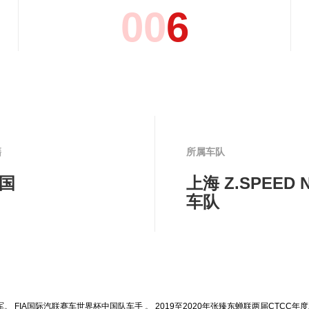
0
0
6
籍
所属车队
国
上海 Z.SPEED 
车队
冠军。 FIA国际汽联赛车世界杯中国队车手 。 2019至2020年张臻东蝉联两届CTCC年