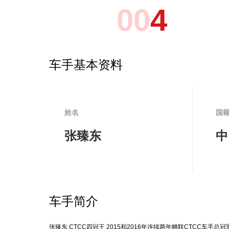
0
0
4
车手基本资料
姓名
国
张臻东
中
车手简介
张臻东 CTCC四冠王 2015和2016年连续两年蝉联CTCC车手总