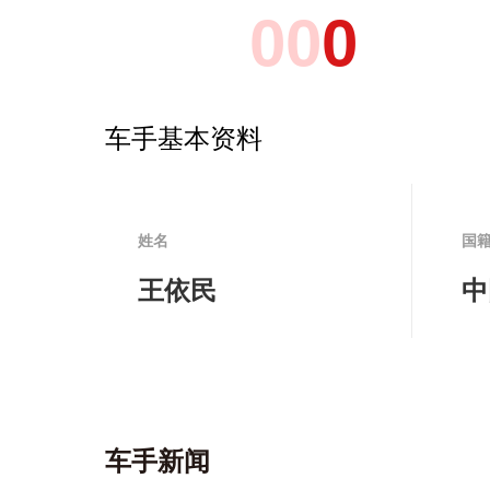
0
0
0
车手基本资料
姓名
国
王依民
中
车手新闻