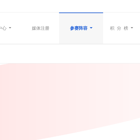
中心
媒体注册
参赛阵容
积 分 榜