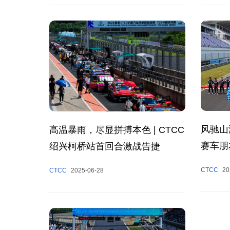
风驰山
高温暴雨，尽显拼搏本色 | CTCC
赛车朋
绍兴柯桥站首回合激战告捷
收官
CTCC
20
CTCC
2025-06-28