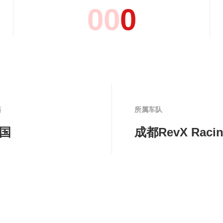
0
0
0
籍
所属车队
国
成都RevX Raci