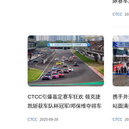
际赛车
2025
CTCC
20
携手并
CTCC引爆嘉定赛车狂欢 领克捷
站圆满
凯斩获车队杯冠军/邓保维夺得车
手杯冠军
CTCC
20
CTCC
2025-09-20