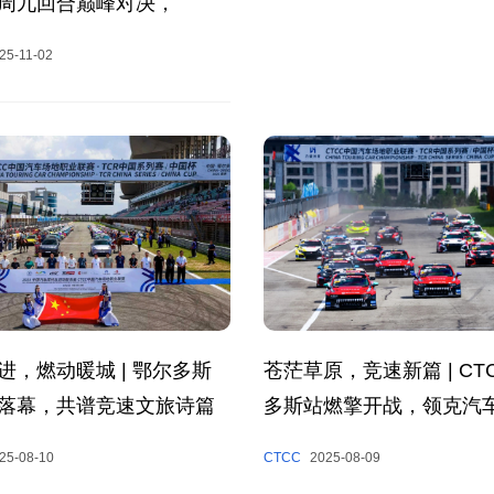
周九回合巅峰对决，
CTCC年度收官！
25-11-02
进，燃动暖城 | 鄂尔多斯
苍茫草原，竞速新篇 | CT
落幕，共谱竞速文旅诗篇
多斯站燃擎开战，领克汽
夺冠
25-08-10
CTCC
2025-08-09