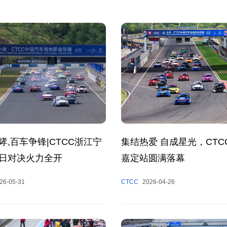
哮,百车争锋|CTCC浙江宁
集结热爱 自成星光，CTC
日对决火力全开
嘉定站圆满落幕
26-05-31
CTCC
2026-04-26