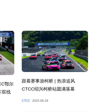
跟着赛事游柯桥 | 热浪追风
CC鄂尔
CTCC绍兴柯桥站圆满落幕
车双线
CTCC
2025-06-29