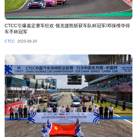
CTCC引爆嘉定赛车狂欢 领克捷凯斩获车队杯冠军/邓保维夺得
车手杯冠军
CTCC
2025-09-20