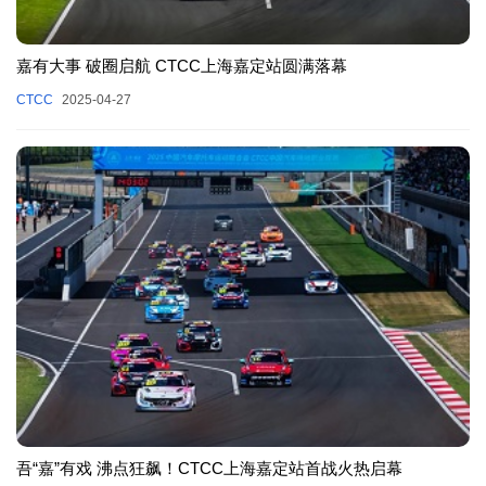
嘉有大事 破圈启航 CTCC上海嘉定站圆满落幕
CTCC
2025-04-27
吾“嘉”有戏 沸点狂飙！CTCC上海嘉定站首战火热启幕