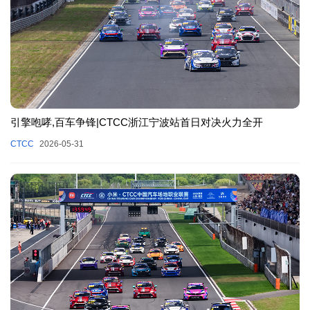
引擎咆哮,百车争锋|CTCC浙江宁波站首日对决火力全开
CTCC
2026-05-31