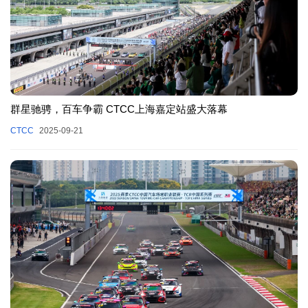
群星驰骋，百车争霸 CTCC上海嘉定站盛大落幕
CTCC
2025-09-21