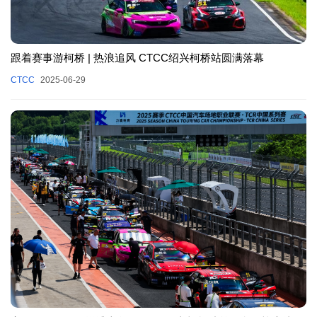
跟着赛事游柯桥 | 热浪追风 CTCC绍兴柯桥站圆满落幕
CTCC
2025-06-29