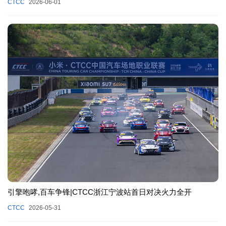
CTCC
2026-06-01
引擎咆哮,百车争锋|CTCC浙江宁波站首日对决火力全开
CTCC
2026-05-31