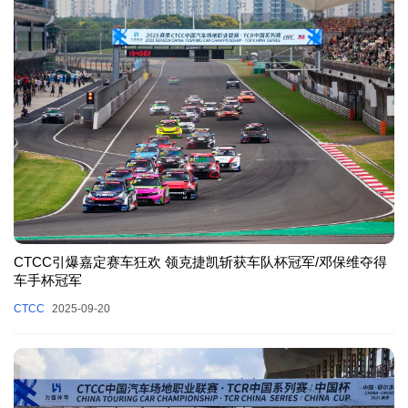
CTCC引爆嘉定赛车狂欢 领克捷凯斩获车队杯冠军/邓保维夺得
车手杯冠军
CTCC
2025-09-20