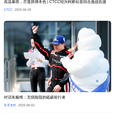
高温暴雨，尽显拼搏本色 | CTCC绍兴柯桥站首回合激战告捷
CTCC
2025-06-28
对话朱戴维：无惧险阻的砥砺前行者
车手专栏
2025-06-02