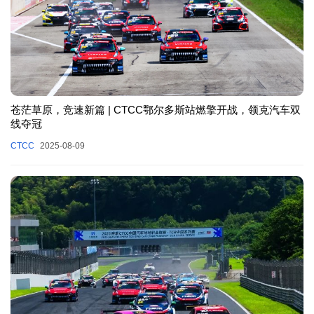
苍茫草原，竞速新篇 | CTCC鄂尔多斯站燃擎开战，领克汽车双
线夺冠
CTCC
2025-08-09