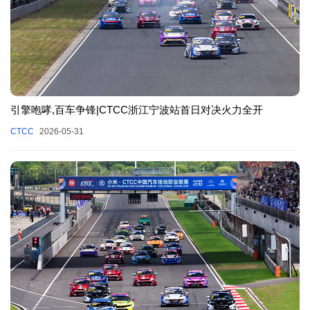
引擎咆哮,百车争锋|CTCC浙江宁波站首日对决火力全开
CTCC
2026-05-31