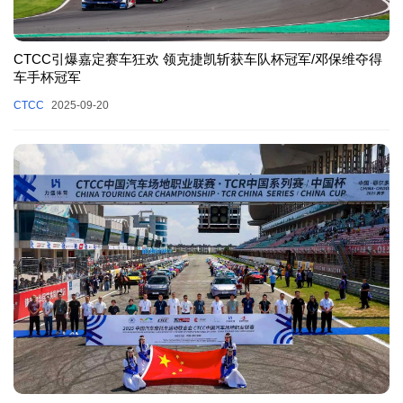
CTCC引爆嘉定赛车狂欢 领克捷凯斩获车队杯冠军/邓保维夺得
车手杯冠军
CTCC
2025-09-20