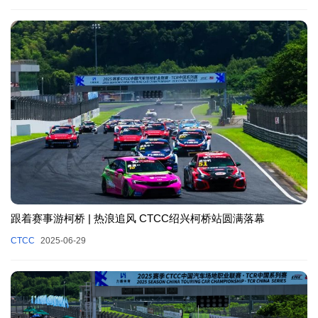
跟着赛事游柯桥 | 热浪追风 CTCC绍兴柯桥站圆满落幕
CTCC
2025-06-29