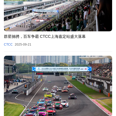
群星驰骋，百车争霸 CTCC上海嘉定站盛大落幕
CTCC
2025-09-21