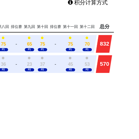
积分计算方式
总分
第八回
排位赛
第九回
第十回
排位赛
第十一回
第十二回
832
75
-
65
75
-
75
70
570
36
-
23
37
-
45
53