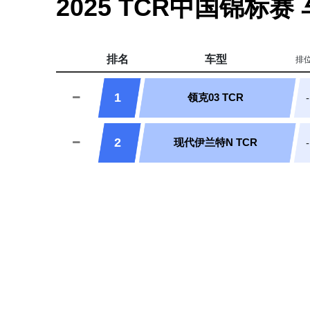
2025 TCR中国锦标赛
排名
车型
排
1
领克03 TCR
-
2
现代伊兰特N TCR
-