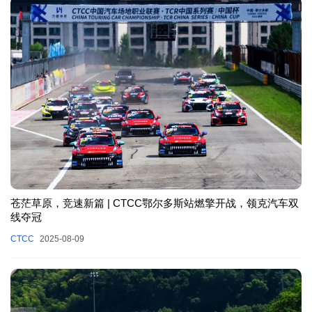
苍茫草原，竞速新篇 | CTCC鄂尔多斯站燃擎开战，领克汽车双
线夺冠
CTCC
2025-08-09