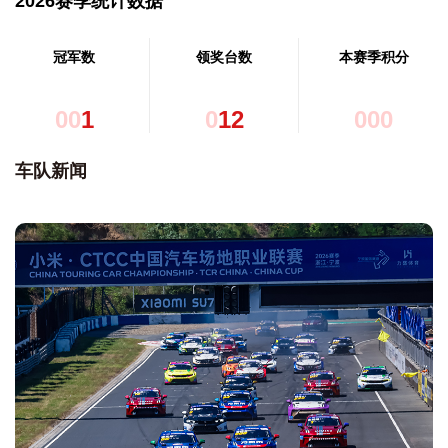
2026赛季统计数据
冠军数
领奖台数
本赛季积分
0
0
1
0
1
2
0
0
0
车队新闻