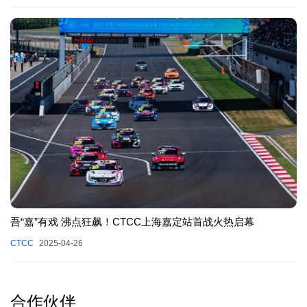
吾“嘉”有戏 沸点狂飙！CTCC上海嘉定站首战火热启幕
CTCC
2025-04-26
合作伙伴