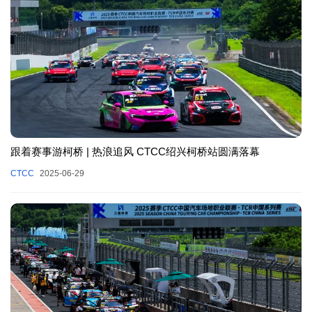
跟着赛事游柯桥 | 热浪追风 CTCC绍兴柯桥站圆满落幕
CTCC
2025-06-29