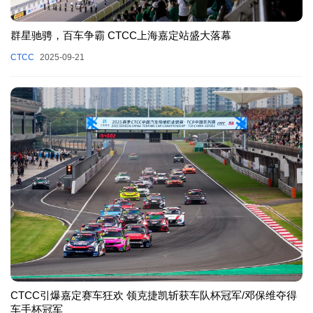
群星驰骋，百车争霸 CTCC上海嘉定站盛大落幕
CTCC
2025-09-21
CTCC引爆嘉定赛车狂欢 领克捷凯斩获车队杯冠军/邓保维夺得
车手杯冠军