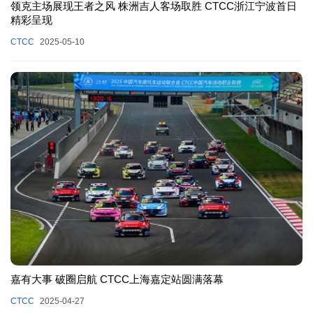
领克主场展现王者之风 株洲吉人客场取胜 CTCC浙江宁波首日
精彩呈现
CTCC
2025-05-10
嘉有大事 破圈启航 CTCC上海嘉定站圆满落幕
CTCC
2025-04-27