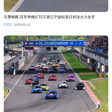
引擎咆哮,百车争锋|CTCC浙江宁波站首日对决火力全开
CTCC
2026-05-31