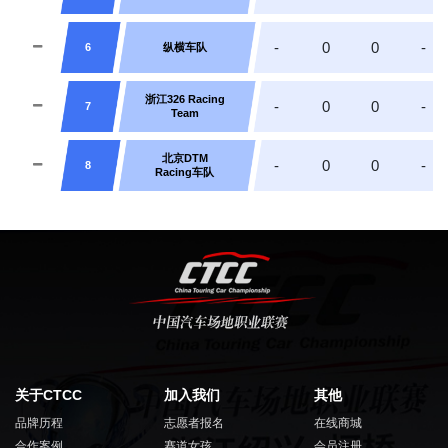
-
0
0
-
6
纵横车队
浙江326 Racing
-
0
0
-
7
Team
北京DTM
-
0
0
-
8
Racing车队
关于CTCC
加入我们
其他
品牌历程
志愿者报名
在线商城
合作案例
赛道女孩
会员注册