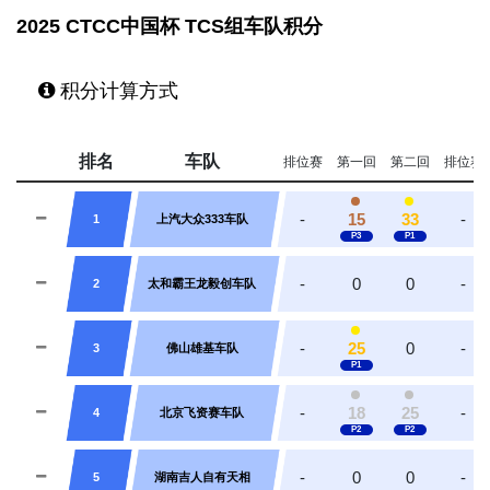
2025 CTCC中国杯 TCS组车队积分
积分计算方式
排名
车队
排位赛
第一回
第二回
排位赛
-
15
33
-
1
上汽大众333车队
-
0
0
-
2
太和霸王龙毅创车队
-
25
0
-
3
佛山雄基车队
-
18
25
-
4
北京飞资赛车队
-
0
0
-
5
湖南吉人自有天相