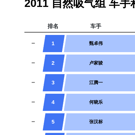
2011 自然吸气组 车
排名
车手
1
甄卓伟
2
卢家骏
3
江腾一
4
何晓乐
5
张汉标