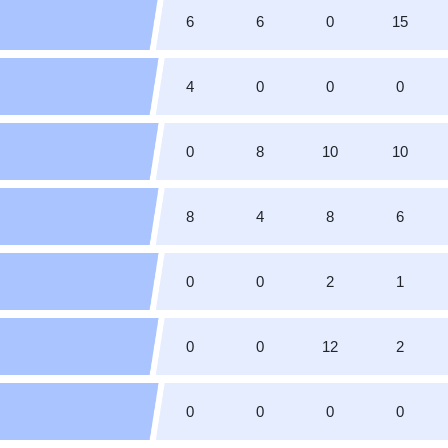
6
6
0
15
4
0
0
0
0
8
10
10
8
4
8
6
0
0
2
1
0
0
12
2
0
0
0
0