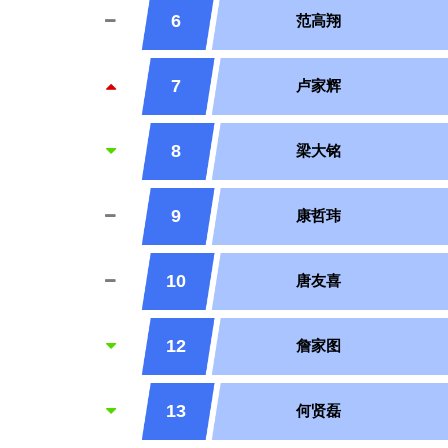
6
范高翔
7
卢家辉
8
梁大铭
9
康哲玮
10
唐友喜
12
詹家图
13
何贤磊