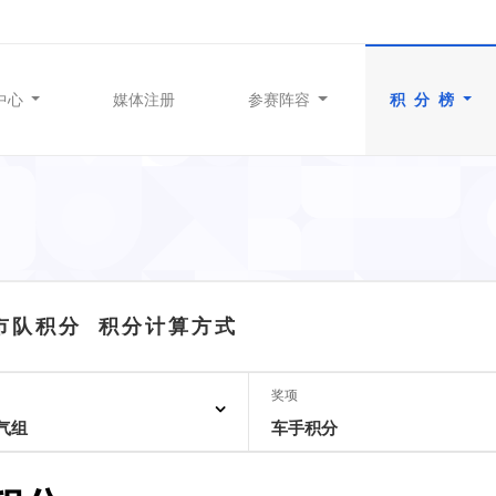
中心
媒体注册
参赛阵容
积 分 榜
城市队积分
积分计算方式
奖项
气组
车手积分