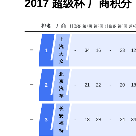
2017 超级杯 厂商积分
排名
厂商
排位赛
第1回
第2回
排位赛
第3回
第4
上
汽
1
-
34
16
-
23
1
大
众
北
京
2
-
21
22
-
20
1
汽
车
长
安
3
-
18
29
-
24
3
福
特