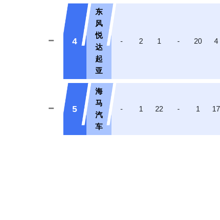
东
风
悦
4
-
2
1
-
20
4
达
起
亚
海
马
5
-
1
22
-
1
1
汽
车