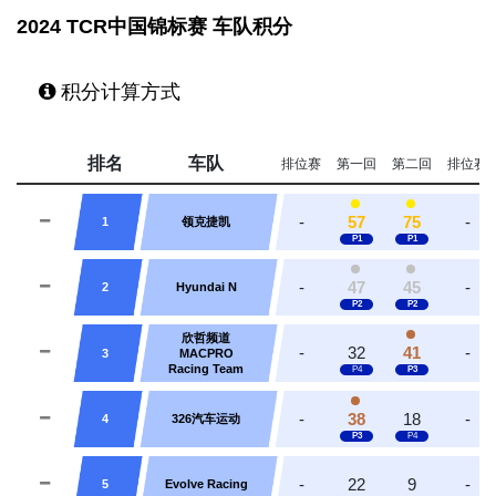
2024 TCR中国锦标赛 车队积分
积分计算方式
排名
车队
排位赛
第一回
第二回
排位赛
-
57
75
-
1
领克捷凯
-
47
45
-
2
Hyundai N
欣哲频道
-
32
41
-
3
MACPRO
Racing Team
-
38
18
-
4
326汽车运动
-
22
9
-
5
Evolve Racing