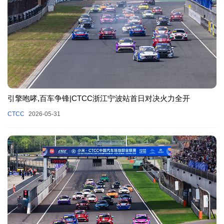
引擎咆哮,百车争锋|CTCC浙江宁波站首日对决火力全开
CTCC
2026-05-31