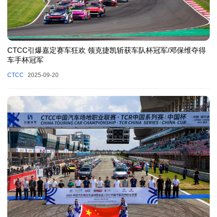
CTCC引爆嘉定赛车狂欢 领克捷凯斩获车队杯冠军/邓保维夺得
车手杯冠军
CTCC
2025-09-20