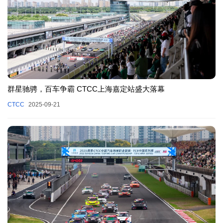
群星驰骋，百车争霸 CTCC上海嘉定站盛大落幕
CTCC
2025-09-21