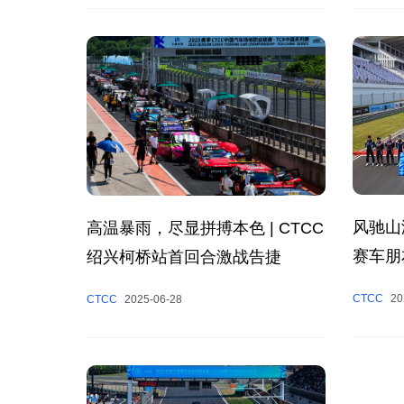
风驰山
高温暴雨，尽显拼搏本色 | CTCC
赛车朋
绍兴柯桥站首回合激战告捷
收官
CTCC
20
CTCC
2025-06-28