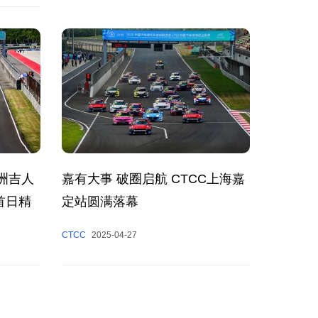
洲吉人
嘉有大事 破圈启航 CTCC上海嘉
首日精
定站圆满落幕
CTCC
2025-04-27