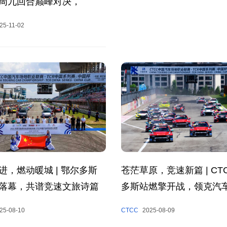
周九回合巅峰对决，
CTCC年度收官！
25-11-02
进，燃动暖城 | 鄂尔多斯
苍茫草原，竞速新篇 | CT
落幕，共谱竞速文旅诗篇
多斯站燃擎开战，领克汽
夺冠
25-08-10
CTCC
2025-08-09