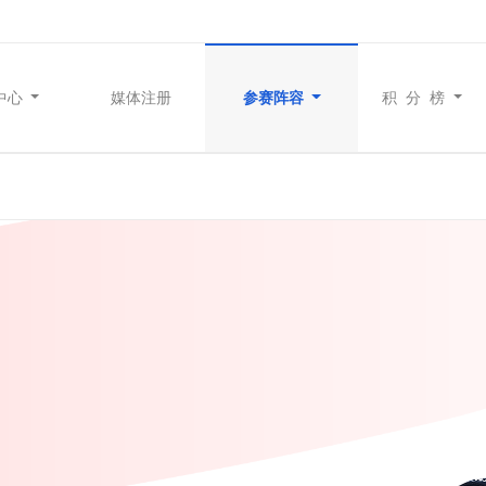
中心
媒体注册
参赛阵容
积 分 榜