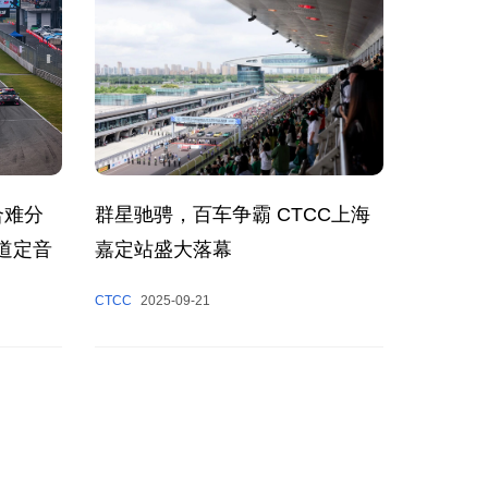
群星驰骋，百车争霸 CTCC上海
合难分
嘉定站盛大落幕
道定音
CTCC
2025-09-21