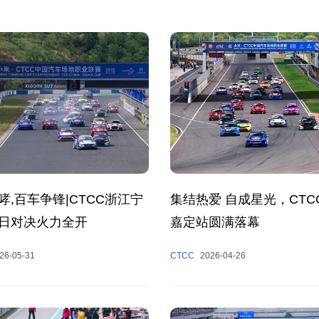
哮,百车争锋|CTCC浙江宁
集结热爱 自成星光，CTC
日对决火力全开
嘉定站圆满落幕
26-05-31
CTCC
2026-04-26