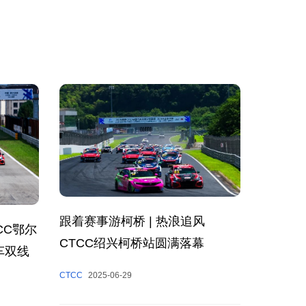
跟着赛事游柯桥 | 热浪追风
CC鄂尔
CTCC绍兴柯桥站圆满落幕
车双线
CTCC
2025-06-29