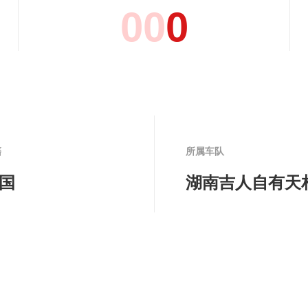
0
0
0
籍
所属车队
国
湖南吉人自有天