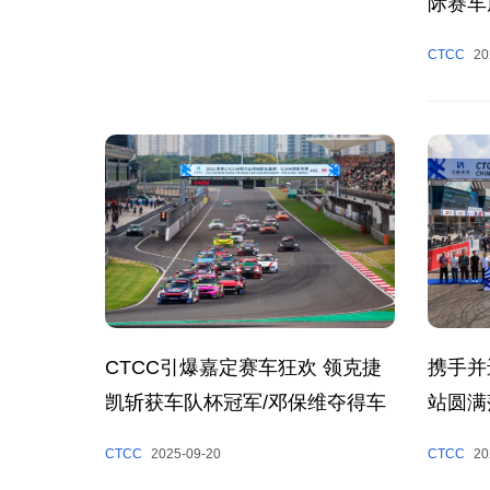
际赛车
2025
CTCC
20
携手并
CTCC引爆嘉定赛车狂欢 领克捷
站圆满
凯斩获车队杯冠军/邓保维夺得车
手杯冠军
CTCC
20
CTCC
2025-09-20