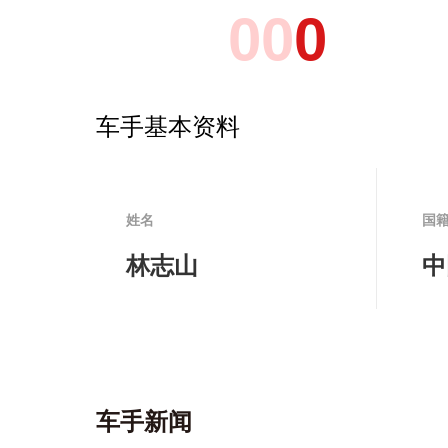
0
0
0
车手基本资料
姓名
国
林志山
中
车手新闻