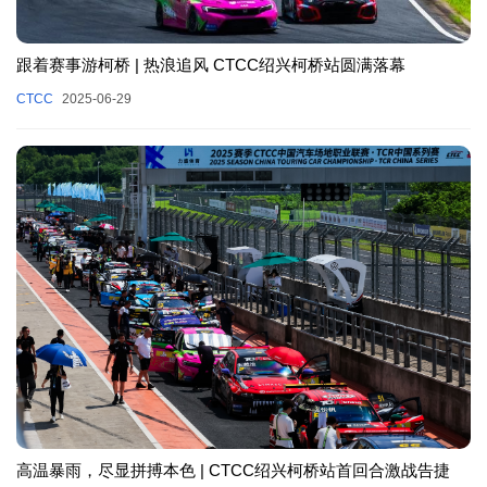
跟着赛事游柯桥 | 热浪追风 CTCC绍兴柯桥站圆满落幕
CTCC
2025-06-29
高温暴雨，尽显拼搏本色 | CTCC绍兴柯桥站首回合激战告捷