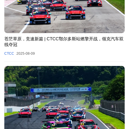
苍茫草原，竞速新篇 | CTCC鄂尔多斯站燃擎开战，领克汽车双
线夺冠
CTCC
2025-08-09