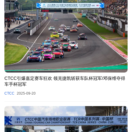
CTCC引爆嘉定赛车狂欢 领克捷凯斩获车队杯冠军/邓保维夺得
车手杯冠军
CTCC
2025-09-20