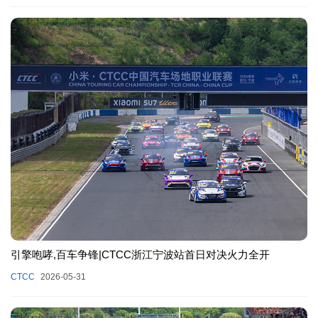
引擎咆哮,百车争锋|CTCC浙江宁波站首日对决火力全开
CTCC
2026-05-31