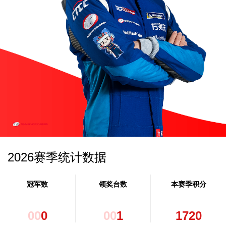
2026赛季统计数据
冠军数
领奖台数
本赛季积分
0
0
0
0
0
1
1
7
2
0