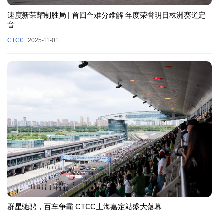
速度新荣耀制胜局 | 首回合难分难解 年度荣誉明日株洲赛道定
音
CTCC
2025-11-01
群星驰骋，百车争霸 CTCC上海嘉定站盛大落幕