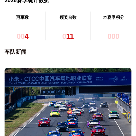
2026赛季统计数据
冠军数
领奖台数
本赛季积分
0
0
4
0
1
1
0
0
0
车队新闻