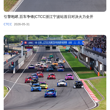
引擎咆哮,百车争锋|CTCC浙江宁波站首日对决火力全开
CTCC
2026-05-31