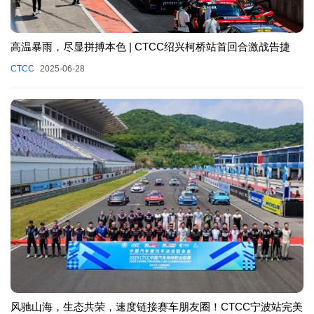
高温暴雨，尽显拼搏本色 | CTCC绍兴柯桥站首回合激战告捷
CTCC
2025-06-28
风驰山海，生态共荣，速度链接赛车朋友圈！CTCC宁波站完美