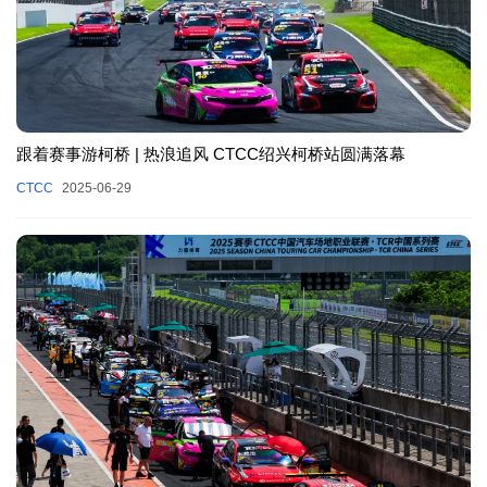
跟着赛事游柯桥 | 热浪追风 CTCC绍兴柯桥站圆满落幕
CTCC
2025-06-29