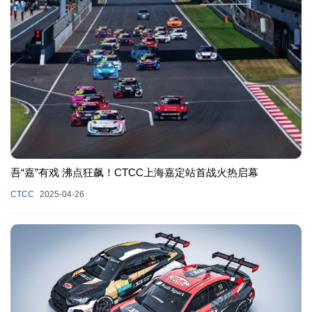
吾“嘉”有戏 沸点狂飙！CTCC上海嘉定站首战火热启幕
CTCC
2025-04-26