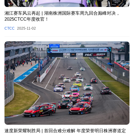
湘江赛车风云再起 | 湖南株洲国际赛车周九回合巅峰对决，
2025CTCC年度收官！
CTCC
2025-11-02
速度新荣耀制胜局 | 首回合难分难解 年度荣誉明日株洲赛道定