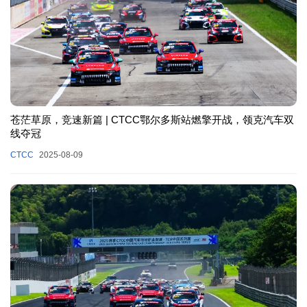
苍茫草原，竞速新篇 | CTCC鄂尔多斯站燃擎开战，领克汽车双
线夺冠
CTCC
2025-08-09