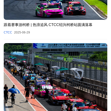
跟着赛事游柯桥 | 热浪追风 CTCC绍兴柯桥站圆满落幕
CTCC
2025-06-29