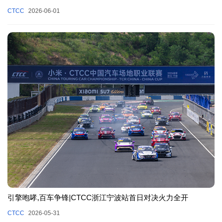
CTCC
2026-06-01
引擎咆哮,百车争锋|CTCC浙江宁波站首日对决火力全开
CTCC
2026-05-31