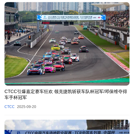
CTCC引爆嘉定赛车狂欢 领克捷凯斩获车队杯冠军/邓保维夺得
车手杯冠军
CTCC
2025-09-20