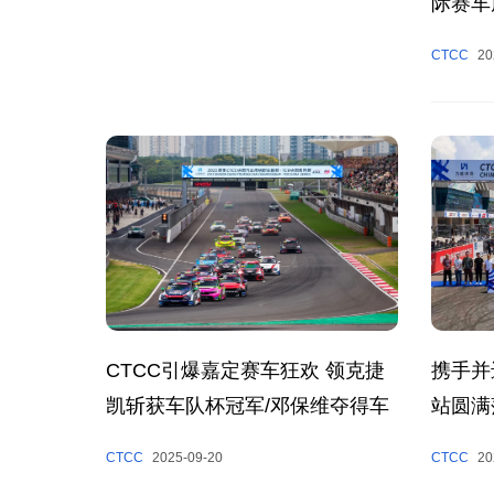
际赛车
2025
CTCC
20
携手并
CTCC引爆嘉定赛车狂欢 领克捷
站圆满
凯斩获车队杯冠军/邓保维夺得车
手杯冠军
CTCC
20
CTCC
2025-09-20