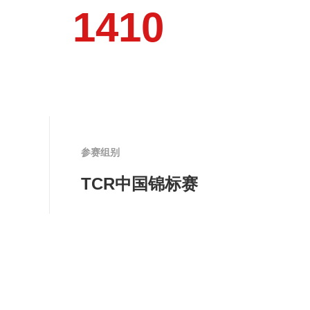
1
4
1
0
参赛组别
TCR中国锦标赛