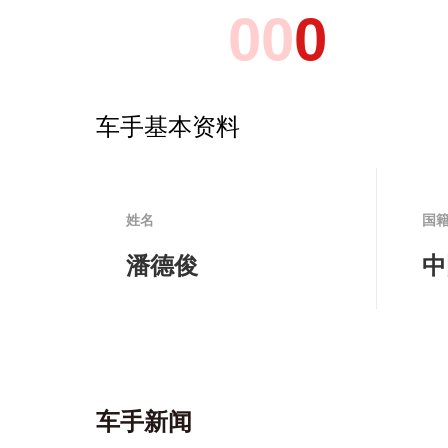
0
0
0
车手基本资料
姓名
国
潘德俊
中
车手新闻