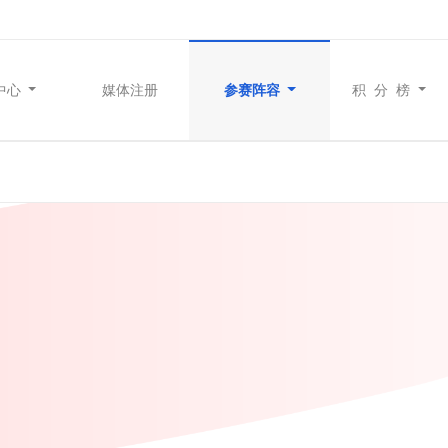
中心
媒体注册
参赛阵容
积 分 榜