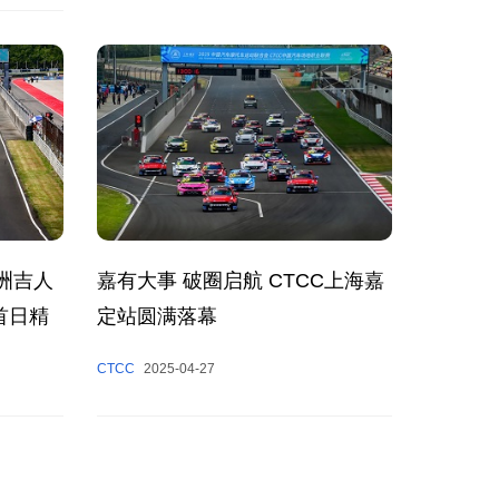
洲吉人
嘉有大事 破圈启航 CTCC上海嘉
首日精
定站圆满落幕
CTCC
2025-04-27