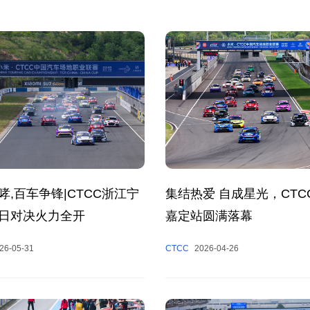
哮,百车争锋|CTCC浙江宁
集结热爱 自成星光，CTC
日对决火力全开
嘉定站圆满落幕
26-05-31
CTCC
2026-04-26