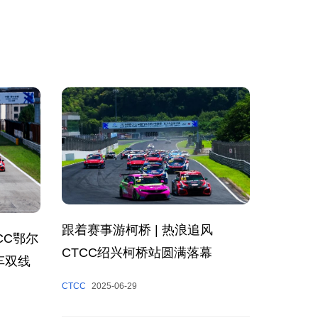
跟着赛事游柯桥 | 热浪追风
CC鄂尔
CTCC绍兴柯桥站圆满落幕
车双线
CTCC
2025-06-29