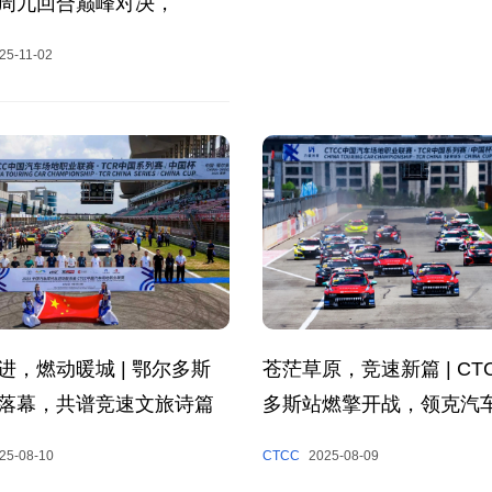
周九回合巅峰对决，
CTCC年度收官！
25-11-02
进，燃动暖城 | 鄂尔多斯
苍茫草原，竞速新篇 | CT
落幕，共谱竞速文旅诗篇
多斯站燃擎开战，领克汽
夺冠
25-08-10
CTCC
2025-08-09