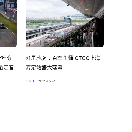
群星驰骋，百车争霸 CTCC上海
合难分
嘉定站盛大落幕
道定音
CTCC
2025-09-21