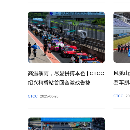
风驰山
高温暴雨，尽显拼搏本色 | CTCC
赛车朋
绍兴柯桥站首回合激战告捷
收官
CTCC
20
CTCC
2025-06-28