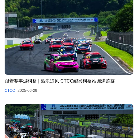
跟着赛事游柯桥 | 热浪追风 CTCC绍兴柯桥站圆满落幕
CTCC
2025-06-29