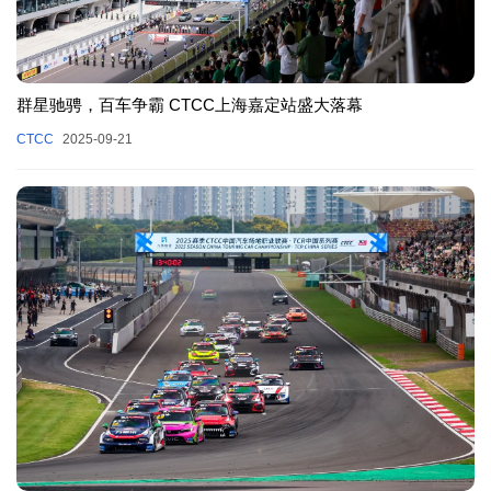
群星驰骋，百车争霸 CTCC上海嘉定站盛大落幕
CTCC
2025-09-21