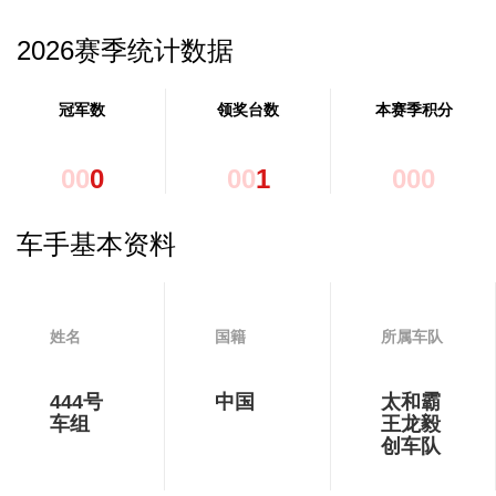
2026赛季统计数据
冠军数
领奖台数
本赛季积分
0
0
0
0
0
1
0
0
0
车手基本资料
姓名
国籍
所属车队
444号
中国
太和霸
车组
王龙毅
创车队