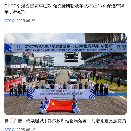
CTCC引爆嘉定赛车狂欢 领克捷凯斩获车队杯冠军/邓保维夺得
车手杯冠军
CTCC
2025-09-20
携手并进，燃动暖城 | 鄂尔多斯站圆满落幕，共谱竞速文旅诗篇
CTCC
2025-08-10