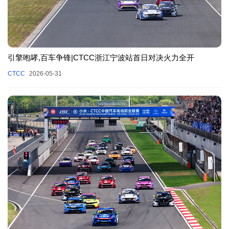
引擎咆哮,百车争锋|CTCC浙江宁波站首日对决火力全开
CTCC
2026-05-31