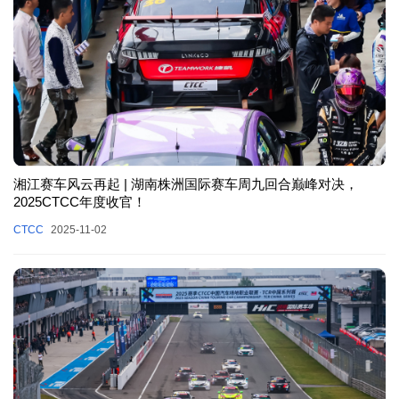
湘江赛车风云再起 | 湖南株洲国际赛车周九回合巅峰对决，
2025CTCC年度收官！
CTCC
2025-11-02