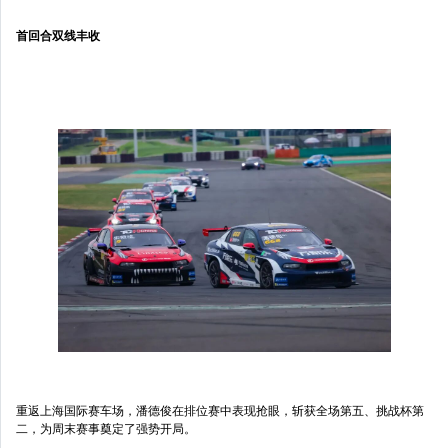
首回合双线丰收
重返上海国际赛车场，潘德俊在排位赛中表现抢眼，斩获全场第五、挑战杯第
二，为周末赛事奠定了强势开局。