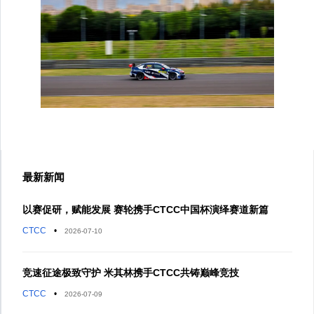
最新新闻
以赛促研，赋能发展 赛轮携手CTCC中国杯演绎赛道新篇
CTCC
•
2026-07-10
竞速征途极致守护 米其林携手CTCC共铸巅峰竞技
CTCC
•
2026-07-09