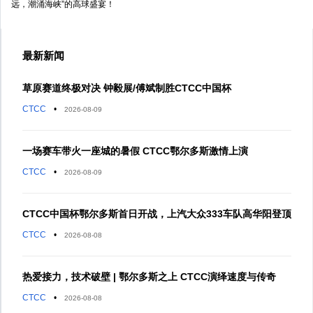
远，潮涌海峡”的高球盛宴！
最新新闻
草原赛道终极对决 钟毅展/傅斌制胜CTCC中国杯
CTCC
•
2026-08-09
一场赛车带火一座城的暑假 CTCC鄂尔多斯激情上演
CTCC
•
2026-08-09
CTCC中国杯鄂尔多斯首日开战，上汽大众333车队高华阳登顶
CTCC
•
2026-08-08
热爱接力，技术破壁 | 鄂尔多斯之上 CTCC演绎速度与传奇
CTCC
•
2026-08-08