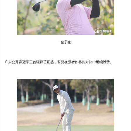
金子豪
广东公开赛冠军王首谦锋芒正盛，誓要在强者如林的对决中延续胜势。