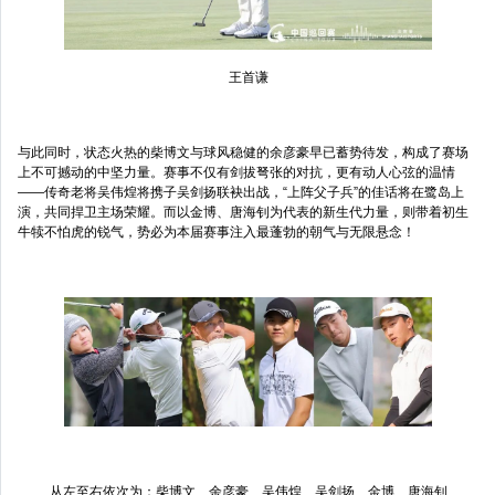
王首谦
与此同时，状态火热的柴博文与球风稳健的余彦豪早已蓄势待发，构成了赛场
上不可撼动的中坚力量。赛事不仅有剑拔弩张的对抗，更有动人心弦的温情
——传奇老将吴伟煌将携子吴剑扬联袂出战，“上阵父子兵”的佳话将在鹭岛上
演，共同捍卫主场荣耀。而以金博、唐海钊为代表的新生代力量，则带着初生
牛犊不怕虎的锐气，势必为本届赛事注入最蓬勃的朝气与无限悬念！
从左至右依次为：柴博文、余彦豪、吴伟煌、吴剑扬、金博、唐海钊