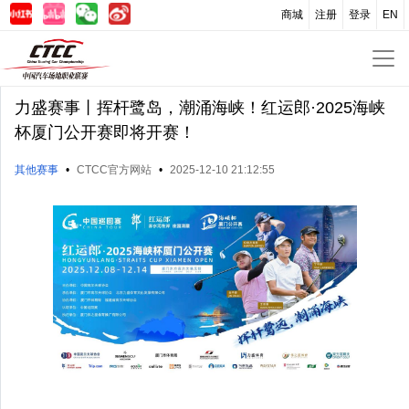
商城
注册
登录
EN
力盛赛事丨挥杆鹭岛，潮涌海峡！红运郎·2025海峡
杯厦门公开赛即将开赛！
其他赛事
•
CTCC官方网站
•
2025-12-10 21:12:55