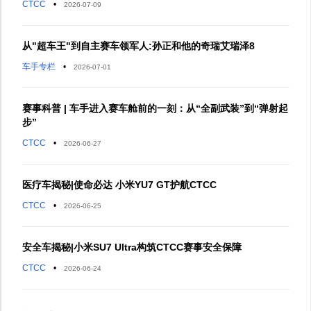
CTCC
•
2026-07-09
从"超车王"到自主赛车领军人:孙正和他的奇瑞艾瑞泽8
车手专栏
•
2026-07-01
赛事科普 | 车手进入赛车舱前的一刻：从“全副武装”到“弹射起
步”
CTCC
•
2026-06-27
医疗车揭秘|使命必达 小米YU7 GT护航CTCC
CTCC
•
2026-06-25
安全车揭秘|小米SU7 Ultra构筑CTCC赛事安全保障
CTCC
•
2026-06-24