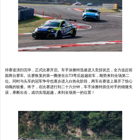
待赛道清扫完毕，正式比赛开启。车手涂雅特迅速进入竞技状态，全力追赶前
面两台赛车。比赛恢复的第一圈便在出T3弯后超越前车，顺势来到全场第二
位。同时与头车的冠军争夺也逐步进入白热化阶段，两车在赛道上展开了惊心
动魄的较量。终于，在比赛进行到二十六分钟，车手涂雅特抓住对手的细微失
误，果断出击，成功实现超越，来到全场第一的位置！