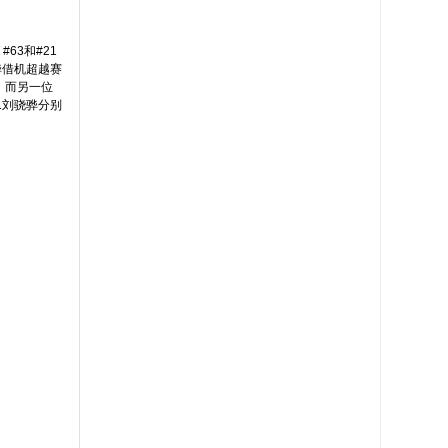
63和#21
骅借机超越赛
n。而另一位
21刘骁骅分别