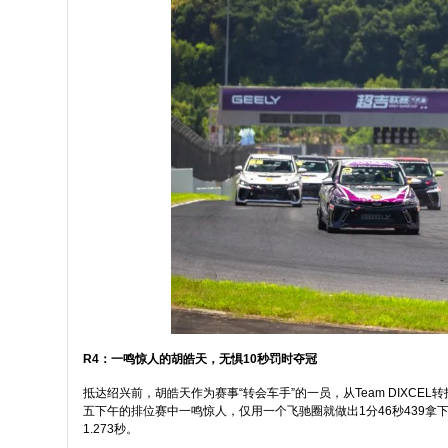
R4：一鸣惊人的胡皓天，无惧10秒罚时夺冠
抵达绍兴前，胡皓天作为赛事“转会车手”的一员，从Team DIXCEL
五下午的排位赛中一鸣惊人，仅用一个飞驰圈就做出1分46秒439拿下杆位，
1.273秒。