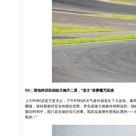
R5：雨地特训助胡皓天梅开二度，“堂主”浙赛魔咒延续
上午R4时还是万里无云，下午R5时的天气条件就发生了大反转，暴
圈速，保持着相对安全的领先优势，率先迎接方格旗夺得两连胜。胡皓
随后时间中，我只是在做好自己的事。我其实挺擅长雨地比赛的——
取的！”