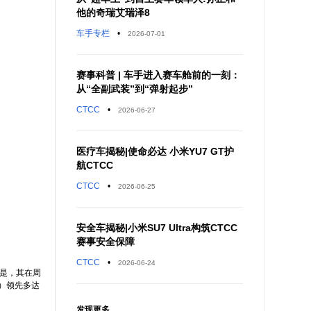
他的奇瑞艾瑞泽8
车手专栏
•
2026-07-01
赛事科普 | 车手进入赛车舱前的一刻：
从“全副武装”到“弹射起步”
CTCC
•
2026-06-27
医疗车揭秘|使命必达 小米YU7 GT护
航CTCC
CTCC
•
2026-06-25
安全车揭秘|小米SU7 Ultra构筑CTCC
赛事安全保障
CTCC
•
2026-06-24
的是，其在周
风）领先多达
发现更多