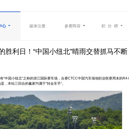
中心
媒体注册
参赛阵容
积 分 榜
手的胜利日！“中国小纽北”晴雨交替抓马不断
。在有“中国小纽北”之称的浙江国际赛车场，合赛CTCC中国汽车场地职业联赛周末的R4-
是，本站三回合的赢家均属于“转会车手”。