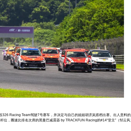
转投326 Racing Team驾驶7号赛车，并决定与自己的姐姐胡济岚搭档出赛。出人意料
圈速比排名次席的黑曼巴减震器 by TRACKFUN Racing的#14“堂主”（邹云