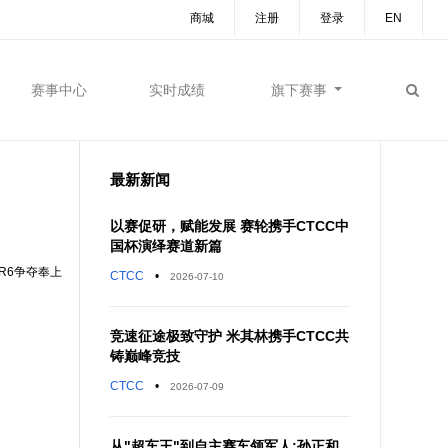
商城
注册
登录
EN
赛事中心
实时成绩
旗下赛事
最新新闻
以赛促研，赋能发展 赛轮携手CTCC中
国杯演绎赛道新篇
R6争夺奉上
CTCC
•
2026-07-10
竞速征途极致守护 米其林携手CTCC共
铸巅峰竞技
CTCC
•
2026-07-09
从"超车王"到自主赛车领军人:孙正和