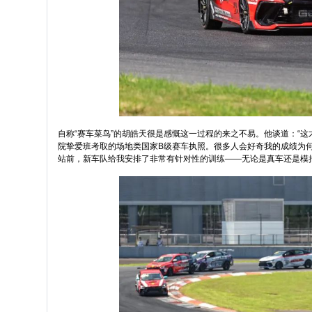
自称“赛车菜鸟”的胡皓天很是感慨这一过程的来之不易。他谈道：“
院挚爱班考取的场地类国家B级赛车执照。很多人会好奇我的成绩为何
站前，新车队给我安排了非常有针对性的训练——无论是真车还是模