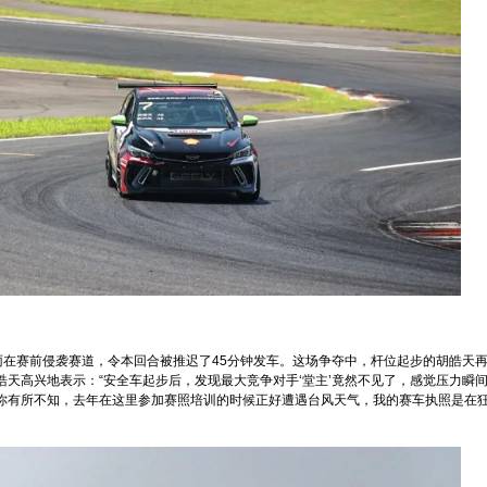
雨在赛前侵袭赛道，令本回合被推迟了45分钟发车。这场争夺中，杆位起步的胡皓天
天高兴地表示：“安全车起步后，发现最大竞争对手‘堂主’竟然不见了，感觉压力瞬
你有所不知，去年在这里参加赛照培训的时候正好遭遇台风天气，我的赛车执照是在