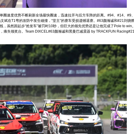
凭借单圈速度优势不断刷新全场最快圈速，迅速拉开与后方车阵的距离。#94、#14、#9、#
杨文斌在T1弯的攻防中发生碰撞，“堂主”的赛车受损遗憾退赛。#63颜瀚诚和#21刘骁
虽然因起步“抢发车”被罚时10秒，但巨大的领先优势还是让他完成了Pole to wi
台。Team DIXCEL#63颜瀚诚和黑曼巴减震器 by TRACKFUN Racing#