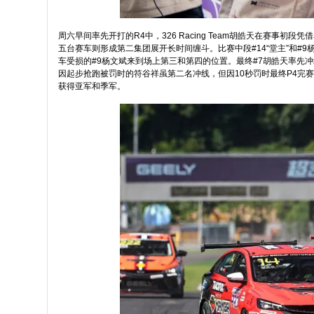
周六早间率先开打的R4中，326 Racing Team胡皓天在赛事初段
五台赛车则形成第二集团展开长时间缠斗。比赛中段#14“堂主”和#9
车受损的#9杨文斌来到场上第三和第四的位置。最终#7胡皓天率先冲线，
因起步抢跑被罚时的符谷祥虽第二名冲线，但因10秒罚时最终P4完赛，痛失领奖
获得亚军和季军。