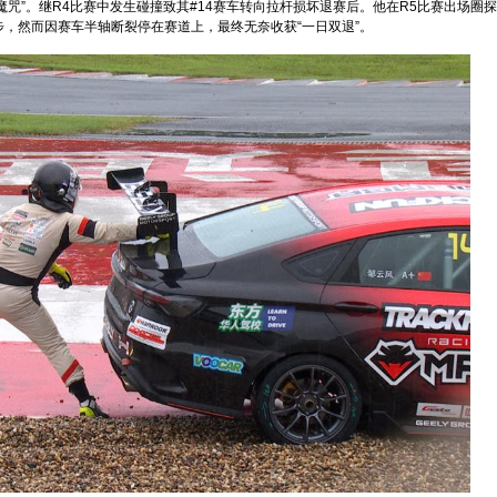
魔咒”。继R4比赛中发生碰撞致其#14赛车转向拉杆损坏退赛后。他在R5比赛出场圈
步，然而因赛车半轴断裂停在赛道上，最终无奈收获“一日双退”。