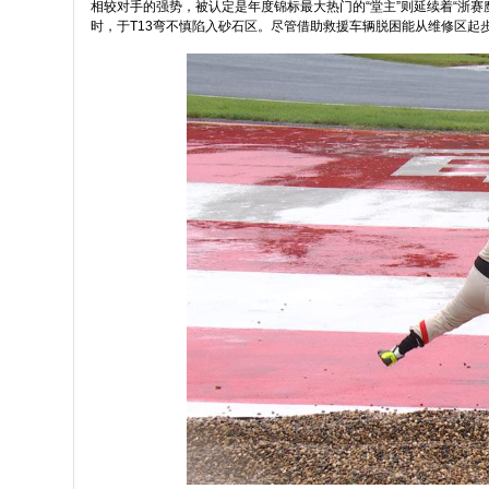
相较对手的强势，被认定是年度锦标最大热门的“堂主”则延续着“浙赛
时，于T13弯不慎陷入砂石区。尽管借助救援车辆脱困能从维修区起