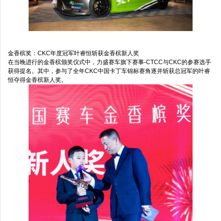
金香槟奖：CKC年度冠军叶睿恒斩获金香槟新人奖
在当晚进行的金香槟颁奖仪式中，力盛赛车旗下赛事-CTCC与CKC的参赛选手
获得提名。其中，参与了全年CKC中国卡丁车锦标赛角逐并斩获总冠军的叶睿
恒夺得金香槟新人奖。