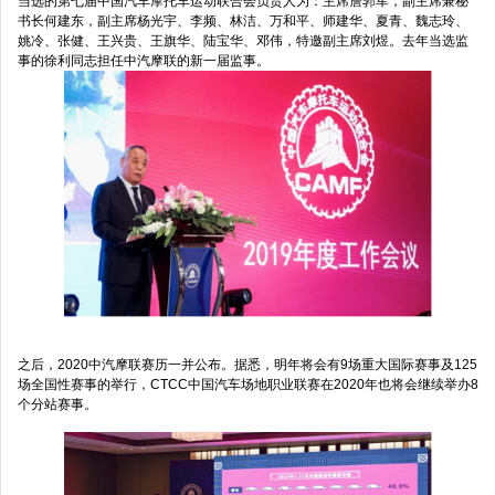
当选的第七届中国汽车摩托车运动联合会负责人为：主席詹郭军，副主席兼秘
书长何建东，副主席杨光宇、李频、林洁、万和平、师建华、夏青、魏志玲、
姚冷、张健、王兴贵、王旗华、陆宝华、邓伟，特邀副主席刘煜。去年当选监
事的徐利同志担任中汽摩联的新一届监事。
之后，2020中汽摩联赛历一并公布。据悉，明年将会有9场重大国际赛事及125
场全国性赛事的举行，CTCC中国汽车场地职业联赛在2020年也将会继续举办8
个分站赛事。